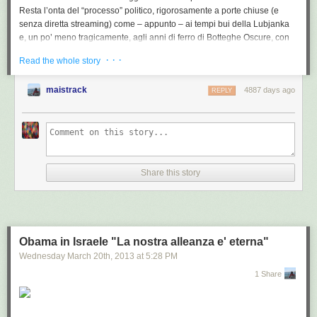
Resta l’onta del
“processo” politico
, rigorosamente a porte chiuse (e
senza diretta streaming) come – appunto – ai tempi bui della Lubjanka
e, un po’ meno tragicamente, agli anni di ferro di Botteghe Oscure, con
la fabbrica delle espulsioni a pieno regime.
· · ·
Read the whole story
Ieri,
i senatori dissidenti
, uno a uno, come sfilassero davanti a un
tribunale dell’Inquisizione,
sono stati chiamati a spiegare il perché
del
maistrack
4887 days ago
REPLY
loro voto contravvenendo alle direttive del M5S,
voto
– va ricordato –
segreto
, sancito dai regolamenti del Senato e dalla Costituzione della
Repubblica italiana.
La
“colonna infame”
di manzoniana memoria riecheggia con i suoi
sinistri bagliori nel Palazzo romano, dimostrando ancora una volta
la
differenza fra il dire e il fare
,
fra lo sventolare delle bandiere della libertà
Share this story
e del “siamo tutti uguali e decidiamo tutti insieme” e l’ordine del caporale
di giornata, il sordo e minaccioso tintinnar delle manette, se pur inteso,
qui (per ora…) nel senso più virtuale del termine.
Il perdono di Grillo non è un atto di comprensione umana o di clemenza
Obama in Israele "La nostra alleanza e' eterna"
politica
verso i nuovi eletti al loro primo giorno di scuola, ignoranti del
Wednesday March 20
th
, 2013
at
5:28 PM
gioco interno, indisciplinati o smemorati, più che dissidenti :
è solo la
presa d’atto
– ob torto collo –
di una situazione difficilmente “domabile”
1 Share
in futuro
. Perché, al pari del fuoco, giocare con la democrazia come con i
soldatini di piombo, può scottare.