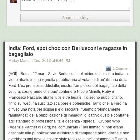
non si tratta di un caso da pena di morte". In Italia infuria la polemica per
come l'intera vicenda e' stata gestita, con la lega che parla di
"retromarcia vergognosa", il Pdl di "scarso decoro" da parte del governo
Share this story
dei tecnici e i Fratelli d'Italia che invitano il premier Mario Monti a recarsi
di persona a trattare in India.
India assicura: non rischiano la pena di morte
Secondo fonti comunitarie, l'Ue non e' stata preavvertita ne' quando, l'11
India: Ford, spot choc con Berlusconi e ragazze in
marzo, il governo italiano annuncio' che i maro' sarebbero rimasti in
bagagliaio
Italia, ne' ieri giovedi', quando si e' deciso di riconsegnarli a New Delhi. Il
ministro degli Esteri, Giulio Terzi, e quello della Difesa, Giampaolo Di
Friday March 22
nd
, 2013
at
6:44 PM
Paola, riferiranno martedi' pomeriggio in Parlamento. Terzi ha comunque
1 Comment
gia' detto che non intende dimettersi e che comunque adesso di deve
(AGI) - Roma, 22 mar. - Silvio Berlusconi nel mirino della satira indiana
riaprire il capitolo dell'arbitrato internazionale. I due maro', da parte loro,
viene ritratto in una vignetta pubblicitaria al volante di un'utilitaria della
hanno accettato di affrontare il processo: "Siamo militari, andiamo
Ford. L'ex premier, soddisfatto, mostra l'ampiezza del bagagliaio della
avanti", hanno detto sull'aereo che li ha riportati in India.
vettura: cosi' grande che puo' contenere Nicole Minetti, Ruby e
Francesca Pascale, ritratte tutte e tre legate. Il disegno pubblicitario,
finito sul web, ha suscitato scalpore e polemiche. Tanto che la Ford ha
diffuso una nota per scusarsi e dissociarsi. "Siamo profondamente
Vai sul sito di AGI.it
rammaricati della pubblicazione di immagini di cattivo gusto e contrarie
agli standard di professionalita' e decenza - spiega il Gruppo Wpp
(Agenzie Partner di Ford) nel comunicato -. Tali immagini non erano
destinate alla pubblicazione all'interno di campagne pubblicitarie e non
avrebbero mai dovute essere state realizzate, ne' tantomeno diffuse in