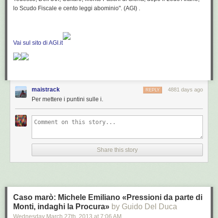
lo Scudo Fiscale e cento leggi abominio". (AGI) .
Vai sul sito di AGI.it
maistrack
4881 days ago
REPLY
Per mettere i puntini sulle i.
Share this story
Caso marò: Michele Emiliano «Pressioni da parte di
Monti, indaghi la Procura»
by Guido Del Duca
Wednesday March 27
th
, 2013
at
7:06 AM