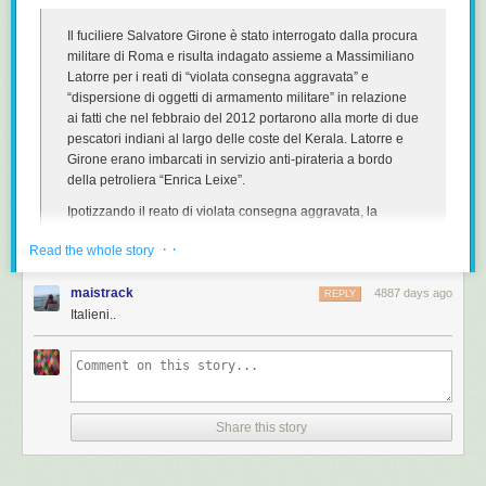
Il fuciliere Salvatore Girone è stato interrogato dalla procura
militare di Roma e risulta indagato assieme a Massimiliano
Latorre per i reati di “violata consegna aggravata” e
“dispersione di oggetti di armamento militare” in relazione
ai fatti che nel febbraio del 2012 portarono alla morte di due
pescatori indiani al largo delle coste del Kerala. Latorre e
Girone erano imbarcati in servizio anti-pirateria a bordo
della petroliera “Enrica Leixe”.
Ipotizzando il reato di violata consegna aggravata, la
procura militare intende verificare se l’uso delle armi da
· ·
Read the whole story
parte dei due marò sia stato corretto, ovvero se siano state
rispettate le regole d’ingaggio e le disposizioni che
maistrack
regolano il servizio di protezione a bordo dei mercantili. Il
4887 days ago
REPLY
reato di dispersione di oggetti di armamento militare,
Italieni..
invece, fa riferimento alla dispersione dei proiettili sparati
dai due fucilieri di Marina. In procura si è presentato anche
Latorre, non ascoltato perché già sentito una decina di
giorni fa. I militari sono arrivati in procura intorno alle 15 e vi
sono rimasti fino alle 19,15.
Share this story
L’iscrizione dei marò nel registro degli indagati risale al
febbraio 2012, subito dopo la morte di due pescatori del