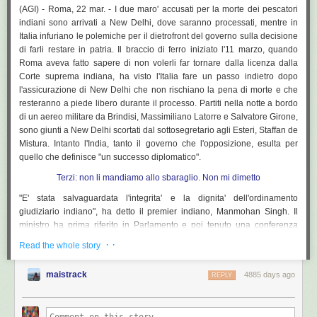
della relazione. Balotelli le chiede “come stai” di tanto in tanto, lei
(AGI) - Roma, 22 mar. - I due maro' accusati per la morte dei pescatori
risponde: “
Sono stata segregata in casa da mia mamma. Sto cercando di
indiani sono arrivati a New Delhi, dove saranno processati, mentre in
curarmi con lo psicologo
“.
Italia infuriano le polemiche per il dietrofront del governo sulla decisione
di farli restare in patria. Il braccio di ferro iniziato l'11 marzo, quando
Più burrascoso il
rapporto tra la show girl, i Berlusconi e Ronaldinho
.
Roma aveva fatto sapere di non volerli far tornare dalla licenza dalla
Nella informativa si fa cenno a numerosi festini dove, secondo la
Corte suprema indiana, ha visto l'Italia fare un passo indietro dopo
Tommasi, era normale fare uso di stupefacenti. E quando Dinho finisce
l'assicurazione di New Delhi che non rischiano la pena di morte e che
fuori rosa, lei telefona stizzita a Paolo Berlusconi “
Reintegratelo
resteranno a piede libero durante il processo. Partiti nella notte a bordo
immediatamente. Tu e tuo fratello che fate? Le stesse cose. Soltanto che
di un aereo militare da Brindisi, Massimiliano Latorre e Salvatore Girone,
siete vecchi e brutti
“. Lei gli manda altri sms come: “
Possibile che sono
sono giunti a New Delhi scortati dal sottosegretario agli Esteri, Staffan de
sempre eccitata?
“. Lui le cerca uno psicologo e scrive: “
Sono l’unico che
Mistura. Intanto l'India, tanto il governo che l'opposizione, esulta per
sta cercando di aiutarti
“.
quello che definisce "un successo diplomatico".
Foto © Getty Images - Tutti i diritti riservati
Terzi: non li mandiamo allo sbaraglio. Non mi dimetto
L'intercettazione | Balotelli alla Tommasi: "Vai da Berlusconi? Allora
"E' stata salvaguardata l'integrita' e la dignita' dell'ordinamento
addio"
é stato pubblicato su
Calcioblog.it
alle 02:42 di sabato 23
giudiziario indiano", ha detto il premier indiano, Manmohan Singh. Il
marzo 2013. Leggete le
condizioni di utilizzo del feed
.
ministro ha prima riferito in Parlamento e poi tenuto una conferenza
stampa per chiarire la posizione del governo e in particolare ha detto
· ·
Read the whole story
che non e' stato offerto nulla in cambio del dietrofront, "ne' un incontro a
livello di diplomatici o esperti per risolvere la questione, ne' un arbitrato"
maistrack
4885 days ago
REPLY
internazionale. "Abbiamo chiarito all'Italia che se i maro' avessero
rispettato l'ordine della Corte Suprema e fossero tornati indietro, non
sarebbero stati arrestati; e abbiamo detto che, da quel che riteniamo,