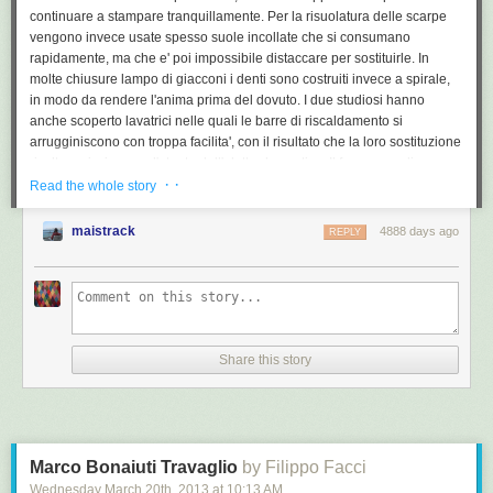
continuare a stampare tranquillamente. Per la risuolatura delle scarpe
vengono invece usate spesso suole incollate che si consumano
rapidamente, ma che e' poi impossibile distaccare per sostituirle. In
molte chiusure lampo di giacconi i denti sono costruiti invece a spirale,
in modo da rendere l'anima prima del dovuto. I due studiosi hanno
anche scoperto lavatrici nelle quali le barre di riscaldamento si
arrugginiscono con troppa facilita', con il risultato che la loro sostituzione
risulta carissima per l'utente dell'elettrodomestico. Il fenomeno di usura
· ·
precoce degli apparecchi viene definito nello studio una "opalescenza
Read the whole story
pianificata", poiche' i produttori inserirebbero appositamente punti deboli
o utilizzerebbero materiali scadenti destinati ad usurarsi rapidamente.
maistrack
4888 days ago
REPLY
Schridde parla di un fenomeno consistente nella "massimizzazione dei
profitti" da parte delle aziende, sottolineando nello studio che "la
strategia di graduale deterioramento della qualita' viene ricompensata
sotto forma di utili crescenti". Argomento contestato da Werner Scholz,
presidente dell'Associazione dei produttori di elettrodomestici (Zvei),
secondo il quale "i produttori sbaglierebbero, se agissero in questo
Share this story
modo", poiche' un cliente che si ritrovasse dopo poco tempo una
lavatrice inservibile, come minimo ne comprerebbe una nuova di un
altro marchio. Secondo uno studio commissionato dalla Zvei, dei quasi
180 milioni di elettrodomestici presenti nelle case tedesche oltre 75
milioni hanno piu' di 10 anni di eta'. I Verdi chiedono invece una
Marco Bonaiuti Travaglio
by Filippo Facci
maggiore regolamentazione e "chiare norme sulla riparabilita' e la
Wednesday March 20
th
, 2013
at
10:13 AM