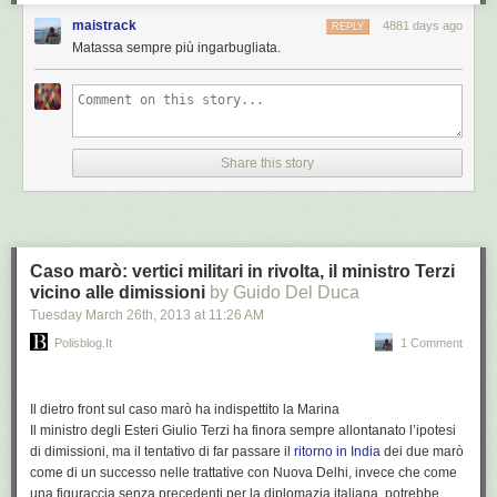
presidente del Consiglio Mario Monti mi ha chiamato
maistrack
4881 days ago
REPLY
pregandomi di non interferire sulla volontà del sergente
Matassa sempre più ingarbugliata.
Girone. Non ho minimamente interferito perchè il presidente
del Consiglio mi ha dato questo indirizzo e io l’ho rispettato.
Quando però Girone torna a casa, qualcosa nel suo atteggiamento è
cambiato, secondo il racconto di Emiliano: il fuciliere è deciso a tornare
Share this story
in India e il sindaco vuole vederci chiaro:
Mi auguravo che, come il sindaco e i familiari non
avrebbero interferito sulla volontà di Girone in una
direzione, nessuno avesse fatto la stessa operazione al
Caso marò: vertici militari in rivolta, il ministro Terzi
contrario. Perché, laddove fosse stata fatta questa
vicino alle dimissioni
by Guido Del Duca
operazione, si trattava di una attività secondo me
Tuesday March 26
th
, 2013
at
11:26 AM
suscettibile di una valutazione penale.
Polisblog.it
1 Comment
Da qui la decisione di coinvolgere la giustizia militare e civile:
Il dietro front sul caso marò ha indispettito la Marina
Ho informato il procuratore militare De Palma del fatto che
Il ministro degli Esteri
Giulio Terzi
ha finora sempre allontanato l’ipotesi
Salvatore Girone è partito per Roma con la ferma volontà di
di dimissioni, ma il tentativo di far passare il
ritorno in India
dei due marò
non ripartire per l’India ed è tornato invece, chissà per
come di un successo nelle trattative con Nuova Delhi, invece che come
quale ragione, convinto di dovere partire ad ogni costo. Ci
una figuraccia senza precedenti per la diplomazia italiana, potrebbe