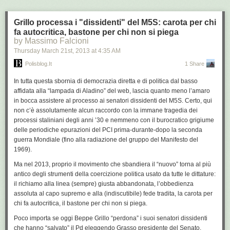
Kerala per la quale l’India vorrebbe processare i militari
italiani, reclamando la giurisdizione sul caso. La procura
Grillo processa i "dissidenti" del M5S: carota per chi
militare sta valutando la trasmissione degli atti alla procura
fa autocritica, bastone per chi non si piega
ordinaria di Roma, che indaga per il ben più grave reato di
by Massimo Falcioni
omicidio volontario. Lo ha confermato all’Ansa lo stesso
Thursday March 21
procuratore militare di Roma, Marco De Paolis.
st
, 2013
at
4:35 AM
Polisblog.it
1 Share
continua a leggere sul sito di
Repubblica
In tutta questa sbornia di
democrazia diretta e di politica dal basso
foto: laPresse
affidata alla
“lampada di Aladino” del web
, lascia quanto meno l’amaro
in bocca assistere al
processo
ai senatori dissidenti
del M5S
. Certo, qui
non c’è assolutamente alcun raccordo con la immane tragedia dei
processi staliniani
degli anni ’30 e nemmeno con il burocratico grigiume
delle periodiche
epurazioni del PCI
prima-durante-dopo la seconda
guerra Mondiale (fino alla radiazione del gruppo del Manifesto del
1969).
Ma nel 2013, proprio il movimento che sbandiera il
“nuovo”
torna al più
antico degli strumenti della
coercizione politica
usato da tutte le dittature:
il richiamo alla linea
(sempre) giusta abbandonata,
l’obbedienza
assoluta
al capo supremo e alla (indiscutibile) fede tradita,
la carota per
chi fa autocritica, il bastone per chi non si piega
.
Poco importa se oggi
Beppe Grillo “perdona”
i suoi senatori dissidenti
che hanno “salvato” il Pd eleggendo Grasso presidente del Senato.