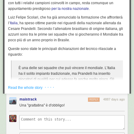
con tutti i relativi campioni coinvolti in campo, resta comunque un
Salman Khurshid,
ha accolto positivamente
la notizia del ritorno dei due
responsabilità”.
appuntamento prestigioso
per la nostra nazionale
.
marinai a New Delhi, spiegando che spetterà nuovamente alle
Foto | © Getty Images
diplomazie dei due paesi gestire il caso per trovare una soluzione
Luiz Felipe Scolari
, che ha già annunciato la formazione che affronterà
condivisa.
l’
Italia
, ha speso ottime parole nei riguardi della nazionale allenata da
I due Marò torneranno in India: l'annuncio di Palazzo Chigi
é stato
Cesare Prandelli
. Secondo l’allenatore brasiliano di origine italiana, gli
pubblicato su
Polisblog.it
alle 20:28 di giovedì 21 marzo 2013.
Napolitano
azzurri sono tra le prime sei squadre che si giocheranno il Mondiale tra
Leggete le
condizioni di utilizzo del feed
.
Il presidente della Repubblica, Giorgio Napolitano, che secondo i
poco più di un anno proprio in Brasile.
giornali di oggi avrebbe fatto pressioni per ottenere che il governo
rispettasse la parola data sul ritorno a New Delhi dei marinai,
ha
Queste sono state le principali dichiarazioni del tecnico rilasciate a
telefonato
nella serata di giovedì a Latorre per ringraziare lui e Girone
riguardo:
per “il senso di responsabilità con cui hanno accolto la decisione del
governo”. Nei giorni scorsi
i due marinai erano stati sentiti
dalla procura
È una delle sei squadre che può vincere il mondiale. L’Italia
militare di Roma, che sta indagando sul loro caso e che ipotizza i reati di
ha il solito impianto tradizionale, ma Prandelli ha inserito
“violata consegna aggravata” e di “dispersione di oggetti di armamento
giocatori di qualità per cui adesso fa anche molto gioco. Gli
militare” legati ai fatti che si verificarono nel febbraio del 2012 sull’Enrica
azzurri sono più avanti di noi nel rinnovamento. Il mio
· · · ·
Lexie.
Read the whole story
Brasile è insieme da due partite, la nazionale di Prandelli è
vice-campione d’Europa.
foto: LaPresse
maistrack
4887 days ago
REPLY
Una "grattatina" è d'obbligo!
Scolari ha espresso ammirazione anche per un nostro calciatore in
particolare:
Balotelli? Se fosse brasiliano mi piacerebbe seguirlo, ma