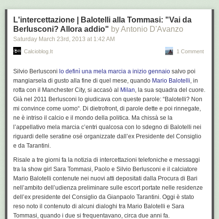
L'intercettazione | Balotelli alla Tommasi: "Vai da
Berlusconi? Allora addio"
by Antonio D'Avanzo
Saturday March 23
rd
, 2013
at
1:42 AM
Calcioblog.it
1 Comment
Silvio Berlusconi
lo definì una
mela marcia
a inizio gennaio
salvo poi
mangiarsela
di gusto alla fine di quel mese, quando
Mario Balotelli
, in
rotta con il Manchester City, si accasò al
Milan
, la sua squadra del cuore.
Già nel 2011 Berlusconi lo giudicava con queste parole: “
Balotelli? Non
mi convince come uomo
“. Di dietrofront, di parole dette e poi rinnegate,
ne è intriso il calcio e il mondo della politica. Ma chissà se la
l’appellativo
mela marcia
c’entri qualcosa con lo sdegno di Balotelli nei
riguardi delle
seratine
osé organizzate dall’ex Presidente del Consiglio
e da Tarantini.
Risale a tre giorni fa la notizia di intercettazioni telefoniche e messaggi
tra la show girl
Sara Tommasi, Paolo e Silvio Berlusconi e il calciatore
Mario Balotelli
contenute nei nuovi atti depositati dalla Procura di Bari
nell’ambito dell’udienza preliminare sulle escort portate nelle residenze
dell’ex presidente del Consiglio da Gianpaolo Tarantini. Oggi è stato
reso noto il contenuto di alcuni dialoghi tra Mario Balotelli e Sara
Tommasi, quando i due si frequentavano, circa due anni fa.