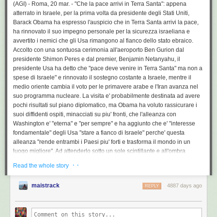
Di strappo in strappo, presto
il leader del M5S potrebbe vedere i suoi
(AGI) - Roma, 20 mar. - "Che la pace arrivi in Terra Santa": appena
parlamentari sfilarsi e cercare nuove sponde nel gruppo misto
: di qui
atterrato in Israele, per la prima volta da presidente degli Stati Uniti,
l’esigenza della ricerca di un primo compromesso, raggiunto non senza
Barack Obama ha espresso l'auspicio che in Terra Santa arrivi la pace,
strascichi e polemiche. C’è, però, chi non esclude la sceneggiata, cioè
ha rinnovato il suo impegno personale per la sicurezza israeliana e
una montatura all’italiana, con Grillo furbone che ha prestato sotto banco
avvertito i nemici che gli Usa rimangono al fianco dello stato ebraico.
i suoi parlamentari necessari a
Bersani
, fingendo poi di prendersela con
Accolto con una sontuosa cerimonia all'aeroporto Ben Gurion dal
i suoi dissidenti, per non perdere la faccia con gli elettori duri e puri.
presidente Shimon Peres e dal premier, Benjamin Netanyahu, il
presidente Usa ha detto che "pace deve venire in Terra Santa" ma non a
L’Europa osserva e non capisce
: pensava che l’Italia avesse già dato
spese di Israele" e rinnovato il sostegno costante a Israele, mentre il
tutto con il
Cav
: evidentemente oltre le Alpi sottovalutano le risorse del
medio oriente cambia il voto per le primavere arabe e l'Iran avanza nel
Belpaese.
suo programma nucleare. La visita e' probabilmente destinata ad avere
pochi risultati sul piano diplomatico, ma Obama ha voluto rassicurare i
Grillo processa i "dissidenti" del M5S: carota per chi fa autocritica,
suoi diffidenti ospiti, minacciati su piu' fronti, che l'alleanza con
bastone per chi non si piega
é stato pubblicato su
Polisblog.it
alle
Washington e' "eterna" e "per sempre" e ha aggiunto che e' "interesse
08:45 di giovedì 21 marzo 2013. Leggete le
condizioni di utilizzo del
fondamentale" degli Usa "stare a fianco di Israele" perche' questa
feed
.
alleanza "rende entrambi i Paesi piu' forti e trasforma il mondo in un
luogo migliore". Ad attenderlo sotto un sole scintillante e all'ombra
dell'Air Force One, il presidente Simon Peres e il premier Benjamin
· ·
Read the whole story
Netanyahu. Obama li ha salutati con un semplice 'Shalom' e poi in
ebraico ha aggiunto: "E' bene essere di nuovo nella terra di Israele".
maistrack
4887 days ago
REPLY
"Siamo vicini perche' condividiamo una storia comune", ha continuato,
"siamo vicini perche' la pace deve tornare in Terra Santa". Il presidente
Usa non ha nominato i palestinesi per nome, ma li ha chiamati "vicini",
ne' ha fatto cenno all'Iran o alla Siria, gli altri temi in cima all'agenda, ma