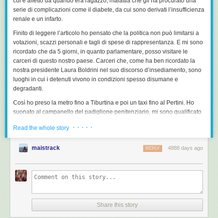
cui è affetto da quando era ragazzo, malattia che gli ha procurato una
serie di complicazioni come il diabete, da cui sono derivati l’insufficienza
renale e un infarto.
Finito di leggere l’articolo ho pensato che la politica non può limitarsi a
votazioni, scazzi personali e tagli di spese di rappresentanza. E mi sono
ricordato che da 5 giorni, in quanto parlamentare, posso visitare le
carceri di questo nostro paese. Carceri che, come ha ben ricordato la
nostra presidente Laura Boldrini nel suo discorso d’insediamento, sono
luoghi in cui i detenuti vivono in condizioni spesso disumane e
degradanti.
Così ho preso la metro fino a Tiburtina e poi un taxi fino al Pertini. Ho
suonato al campanello del padiglione penitenziario, mi sono qualificato
e mi hanno aperto. Sono stato accolto da un agente estremamente
· · · · ·
Read the whole story
cortese che mi ha chiesto il tesserino di parlamentare – che non apre
evidentemente solo le porte delle tribune VIP degli stadi, come pare di
maistrack
4888 days ago
capire dai giornali in questi giorni -, mi ha fatto lasciare le mie cose in un
REPLY
armadietto e mi ha condotto a fare un giro per la struttura.
E’ un ospedale. Un ospedale con i cancelli alle porte delle stanze, ma
pur sempre un ospedale. Ci sono 15 pazienti detenuti, uomini e donne.
La particolarità è che non sono concentrati lì per tipo di malattia, come
avviene negli altri reparti, ma sulla base della loro condizione personale
Share this story
di detenuti. Sono poi gli specialisti a ruotare a seconda delle patologie