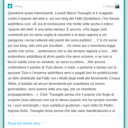
sostituzione dei pezzi di ricambio". Secondo i due autori dello studio, se i
consumatori tedeschi non fossero costretti a ricomprare nuovi prodotti a
Il Post
1 Share
causa di un deterioramento precoce, si ritroverebbero
Questione quasi interessante. Lunedì Marco Travaglio si è scagliato
complessivamente in tasca 100 miliardi di euro l'anno. (AGI) .
contro il popolo del web e, sul suo blog del
Fatto Quotidiano
, l’ha messa
addirittura così: «È ora di riconoscere che molte volte anche il mitico
Vai sul sito di AGI.it
“popolo del web” è una bella merda». E ancora: «Più leggo certi
commenti più mi viene voglia di chiuderli e di dare ragione a chi
paragona i social network alle pareti dei cessi pubblici…. C’è chi viene
qui (sul blog, ndr) solo per insultare… chi viene qui e nemmeno legge
quello che scrivo… pretendono che io dia sempre ragione a loro… Altri
pretendono addirittura di dirmi quello che devo scrivere, e se non lo
faccio subito sono un venduto, un servo eccetera… Altri ancora
confondono il parlare di Tizio (bene, o male, o parlarne e basta) con lo
sposare Tizio o l’esserne addirittura servi o pagati (ieri ho pubblicizzato
un libro distribuito dal
Fatto
con i ritratti degli eletti del Movimento Cinque
Stelle, è bastato ad alcuni decerebrati per scambiare un lavoro
giornalistico, senz’averne letta una riga, per un manifesto
propagandistico…». Cioè: Travaglio pensa che il popolo che finge di
scoprire (solo adesso) non sia lo stesso popolo che ha sempre sorretto
lui, i suoi monologhi, i suoi cartafacci giudiziari, i suoi mitici Di Pietro-
Ingroia-Grillo. Travaglio forse pensa che alle varie manifestazioni e ai
Vaffa-day e nondimeno nell’urna – a votare Cinque Stelle e dintorni – sia
andato un «popolo del web» affatto diverso da quello che ora perseguita
· ·
Read the whole story
lui e che da molti anni rompe le palle a noi. Una reprimenda tardiva,