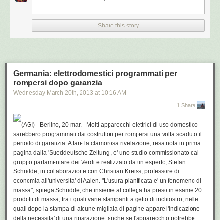
ha ricordato i 3mila anni di storia del popolo ebraico nella zona,
chiamando gli israeliani come "i figli di Abramo e figlie di Sara". "Grazie,
Share this story
grazie per essere al fianco di Israele", ha replicato Netanyahu. "Sei il
benvenuto come un grande presidente degli Usa, come un leader
mondiale eccezionale, come un amico storico di Israele e del popolo
ebraico", ha aggiunto Peres. Poi il presidente e' stato accompagnato in
un vicino hangar a vedere una batteria dello scudo anti-missile 'Iron
Germania: elettrodomestici programmati per
Dome' appositamente portato in loco. Ed e' stato il primo atto di una serie
rompersi dopo garanzia
di messaggi simbolici che, nei prossimi tre giorni, verranno lanciati al
mondo; per mostrare che Obama, come ha detto Netanyahu, da' il suo
Wednesday March 20
th
, 2013
at
10:16 AM
appoggio "inequivocabile" al diritto di Israele a "difendersi di fronte a
1 Share
qualsiasi minaccia". Qualche ora piu' tardi, a conferma del legame tra i
due Paesi, nella residenza ufficiale di Peres a Gerusalemme, Obama ha
(AGI) - Berlino, 20 mar. - Molti apparecchi elettrici di uso domestico
piantato l'albero di magnolia portato come regalo e trasferito
sarebbero programmati dai costruttori per rompersi una volta scaduto il
direttamente dai giardini della Casa Bianca. (AGI) .
periodo di garanzia. A fare la clamorosa rivelazione, resa nota in prima
pagina dalla 'Sueddeutsche Zeitung', e' uno studio commissionato dal
gruppo parlamentare dei Verdi e realizzato da un esperto, Stefan
Schridde, in collaborazione con Christian Kreiss, professore di
Vai sul sito di AGI.it
economia all'universita' di Aalen. "L'usura pianificata e' un fenomeno di
massa", spiega Schridde, che insieme al collega ha preso in esame 20
prodotti di massa, tra i quali varie stampanti a getto di inchiostro, nelle
quali dopo la stampa di alcune migliaia di pagine appare l'indicazione
della necessita' di una riparazione, anche se l'apparecchio potrebbe