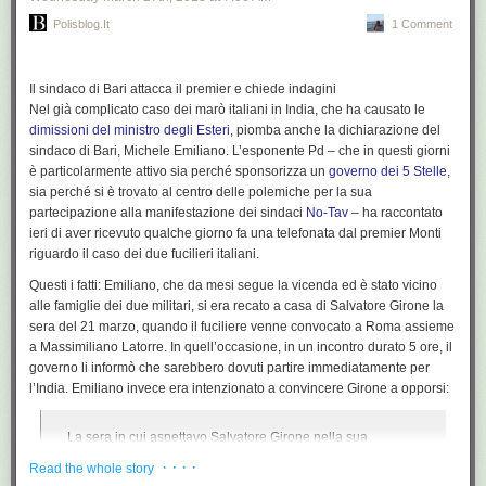
Polisblog.it
1 Comment
Il sindaco di Bari attacca il premier e chiede indagini
Nel già complicato caso dei marò italiani in India, che ha causato le
dimissioni del ministro degli Esteri
, piomba anche la dichiarazione del
sindaco di Bari,
Michele Emiliano
. L’esponente Pd – che in questi giorni
è particolarmente attivo sia perché sponsorizza un
governo dei 5 Stelle
,
sia perché si è trovato al centro delle polemiche per la sua
partecipazione alla manifestazione dei sindaci
No-Tav
– ha raccontato
ieri di aver ricevuto qualche giorno fa una telefonata dal premier Monti
riguardo il caso dei due fucilieri italiani.
Questi i fatti: Emiliano, che da mesi segue la vicenda ed è stato vicino
alle famiglie dei due militari, si era recato a casa di Salvatore Girone la
sera del 21 marzo, quando il fuciliere venne convocato a Roma assieme
a Massimiliano Latorre. In quell’occasione, in un incontro durato 5 ore, il
governo li informò che sarebbero dovuti partire immediatamente per
l’India. Emiliano invece era intenzionato a convincere Girone a opporsi:
La sera in cui aspettavo Salvatore Girone nella sua
abitazione, quando si è saputo che ero lì e che
· · · ·
Read the whole story
probabilmente avrei interferito nella scelta di tornare, il