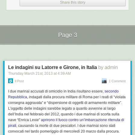
non lo è…
Share this story
L’allenatore, che in passato ha anche allenato il
Chelsea
e la nazionale
portoghese, ha ricevuto l’onere di risollevare una nazionale che non
riesce più a soddisfare i propri tifosi e a divertire il pubblico amante del
buon calcio. Scolari ha svelato i suoi intenti:
Page 3
Conto di essere competitivo per la Confederations Cup.
Next Page of Stories
Loading...
Devo ricostruire la mentalità vincente nella squadra e nella
torcida. I tifosi sono depressi dal momento difficile del
nostro calcio.
Le indagini su Latorre e Girone, in Italia
by admin
Thursday March 21
st
, 2013
at
4:39 AM
Questa è la formazione del
Brasile
che scenderà in campo allo Stade de
Geneve contro la nostra nazionale: Julio Cesar, Dani Alves, Thiago Silva
Il Post
1 Comment
(o Dante), David Luiz, Luis Filipe, Fernando, Hernanes, Oscar, Hulk,
I due marinai accusati di omicidio in India risultano essere,
secondo
Neymar, Fred.
Repubblica
, indagati dalla procura militare di Roma per i reati di “violata
Foto | © Getty Images
consegna aggravata” e “dispersione di oggetti di armamento militare”.
L’oggetto delle indagini sarebbe legato a quanto avvenne al largo
Brasile, Luiz Felipe Scolari esalta l'Italia: "Può vincere il Mondiale"
é
dell’India nel febbraio del 2012, quando i due marinai di scorta sulla
stato pubblicato su
Calcioblog.it
alle 22:15 di mercoledì 20 marzo
nave “Enrica Lexie”
aprirono il fuoco contro un’imbarcazione ritenuta di
2013. Leggete le
condizioni di utilizzo del feed
.
pirati
, causando la morte di due pescatori. I due marinai sono stati
convocati nel tardo pomeriggio di mercoledì 20 marzo dalla procura.