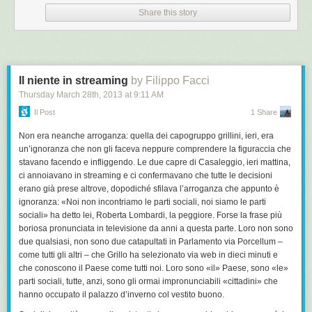
Share this story
Il niente in streaming
by Filippo Facci
Thursday March 28
th
, 2013
at
9:11 AM
Il Post
1 Share
Non era neanche arroganza: quella dei capogruppo grillini, ieri, era
un’ignoranza che non gli faceva neppure comprendere la figuraccia che
stavano facendo e infliggendo. Le due capre di Casaleggio, ieri mattina,
ci annoiavano in streaming e ci confermavano che tutte le decisioni
erano già prese altrove, dopodiché sfilava l’arroganza che appunto è
ignoranza: «Noi non incontriamo le parti sociali, noi siamo le parti
sociali» ha detto lei, Roberta Lombardi, la peggiore. Forse la frase più
boriosa pronunciata in televisione da anni a questa parte. Loro non sono
due qualsiasi, non sono due catapultati in Parlamento via
Porcellum
–
come tutti gli altri – che Grillo ha selezionato via web in dieci minuti e
che conoscono il Paese come tutti noi. Loro sono «il» Paese, sono «le»
parti sociali, tutte, anzi, sono gli ormai impronunciabili «cittadini» che
hanno occupato il palazzo d’inverno col vestito buono.