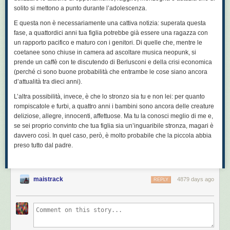
solito si mettono a punto durante l’adolescenza.
E questa non è necessariamente una cattiva notizia: superata questa
fase, a quattordici anni tua figlia potrebbe già essere una ragazza con
un rapporto pacifico e maturo con i genitori. Di quelle che, mentre le
coetanee sono chiuse in camera ad ascoltare musica neopunk, si
prende un caffè con te discutendo di Berlusconi e della crisi economica
(perché ci sono buone probabilità che entrambe le cose siano ancora
d’attualità tra dieci anni).
L’altra possibilità, invece, è che lo stronzo sia tu e non lei: per quanto
rompiscatole e furbi, a quattro anni i bambini sono ancora delle creature
deliziose, allegre, innocenti, affettuose. Ma tu la conosci meglio di me e,
se sei proprio convinto che tua figlia sia un’inguaribile stronza, magari è
davvero così. In quel caso, però, è molto probabile che la piccola abbia
preso tutto dal padre.
maistrack
4879 days ago
REPLY