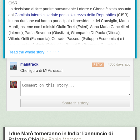
CISR
La decisione di fare partire nuovamente Latorre e Girone è stata assunta
dal
Comitato interministeriale per la sicurezza della Repubblica
(CISR)
in una riunione cui hanno partecipato il presidente del Consiglio, Mario
Monti, insieme con i ministri Giulio Terzi (Esteri), Anna Maria Cancellieri
(Interno), Paola Severino (Giustizia), Giampaolo Di Paola (Difesa),
Vittorio Grilli (Economia), Corrado Passera (Sviluppo Economico) e i
sottosegretari Antonio Catricalà e Gianni De Gennaro. Durante la
riunione, che per ammissione dello stesso Terzi è stata alquanto dura e
· · · · ·
Read the whole story
dibattuta, è prevalsa la linea di rinunciare alla sfida diretta con il governo
indiano e quindi di rispettare la data di scadenza del permesso
maistrack
4886 days ago
REPLY
concordato ai due marinai.
Che figura di M! As usual..
Rassicurazioni
Prima di dare il proprio assenso il governo italiano ha comunque
ottenuto nuove rassicurazioni da parte delle autorità indiane sul
trattamento che sarà riservato a Latorre e Girone, e sul rispetto dei loro
diritti fondamentali. In un’
intervista
pubblicata oggi su
Repubblica
, il
Share this story
ministro Terzi spiega che il governo ha ottenuto “la garanzia che non
verrà applicata la pena massima prevista per il reato di cui sono
accusati” i due marinai. E la pena massima in India per i casi di omicidio
è la morte. Anche sulla base di queste rassicurazioni il governo ha dato
il proprio consenso per la nuova partenza di Latorre e Girone. I due
I due Marò torneranno in India: l'annuncio di
risiederanno nell’ambasciata di New Delhi e avranno libertà di
Palazzo Chigi
by Fabio Morasca