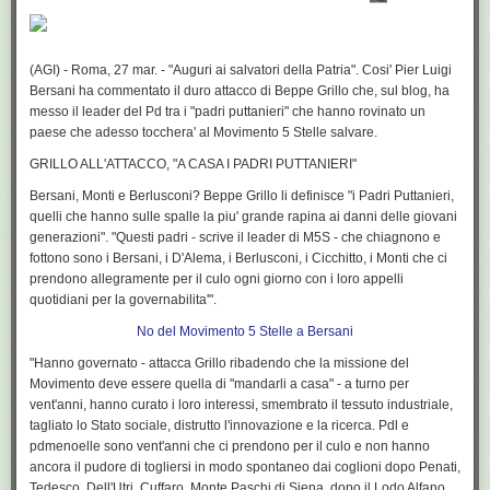
mese che lo fanno, che ci provano, che non capiscono: un po’ capre
anche loro, invero.
Il guru spirituale Grillo, intanto, spiegava che Bersani e Berlusconi (ecc.)
(AGI) - Roma, 27 mar. - "Auguri ai salvatori della Patria". Cosi' Pier Luigi
sono dei «puttanieri» e questo dopo che l’assessore Franco Battiato
Bersani ha commentato il duro attacco di Beppe Grillo che, sul blog, ha
aveva parlato di «troie in Parlamento». È arrivata la società civile. La
messo il leader del Pd tra i "padri puttanieri" che hanno rovinato un
capogruppo alla Camera Roberta Lombardi, intanto, veniva contestata
paese che adesso tocchera' al Movimento 5 Stelle salvare.
dai deputati grillini che hanno addirittura chiesto le sue dimissioni. Il
capogruppo al senato Vito Crimi, intanto, in serata diceva qualcosa che
GRILLO ALL'ATTACCO, "A CASA I PADRI PUTTANIERI"
neppure si capiva, ma che veniva ripreso, estrapolato, riportato,
Bersani, Monti e Berlusconi? Beppe Grillo li definisce "i Padri Puttanieri,
sezionato, smentito, spiegato, integrato da migliaia di giornalisti di un
quelli che hanno sulle spalle la piu' grande rapina ai danni delle giovani
Paese disperato. E oggi si ricomincia.
generazioni". "Questi padri - scrive il leader di M5S - che chiagnono e
fottono sono i Bersani, i D'Alema, i Berlusconi, i Cicchitto, i Monti che ci
prendono allegramente per il culo ogni giorno con i loro appelli
quotidiani per la governabilita'".
No del Movimento 5 Stelle a Bersani
"Hanno governato - attacca Grillo ribadendo che la missione del
Movimento deve essere quella di "mandarli a casa" - a turno per
vent'anni, hanno curato i loro interessi, smembrato il tessuto industriale,
tagliato lo Stato sociale, distrutto l'innovazione e la ricerca. Pdl e
pdmenoelle sono vent'anni che ci prendono per il culo e non hanno
ancora il pudore di togliersi in modo spontaneo dai coglioni dopo Penati,
Tedesco, Dell'Utri, Cuffaro, Monte Paschi di Siena, dopo il Lodo Alfano,