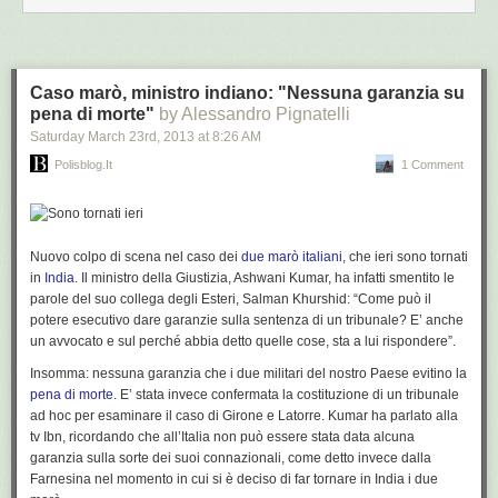
A seguire, anche i capi di Stato Maggiore di Esercito e Aeronautica
hanno voluto dire la loro:
Ogni uomo e donna di Esercito e Aeronautica è vicino a
Caso marò, ministro indiano: "Nessuna garanzia su
Massimiliano e Salvatore
pena di morte"
by Alessandro Pignatelli
Saturday March 23
rd
, 2013
at
8:26 AM
E oggi, fatto irrituale, il Capo di Stato maggiore della Marina, De Giorgi, è
Polisblog.it
1 Comment
a Brindisi per incontrare gli ufficiali responsabili della sua forza armata,
con cui parlerà del caso dei due marò, cercando di sopire il malumore.
Malumore che però, dai militari sta passando anche ai diplomatici, ed ha
un bersaglio ben preciso: Giulio Terzi di Santagata. Il ministro degli
Nuovo colpo di scena nel caso dei
due marò italiani
, che ieri sono tornati
Esteri è ritenuto il responsabile della figuraccia, iniziata l’anno scorso
in
India
. Il ministro della Giustizia, Ashwani Kumar, ha infatti smentito le
con la timidezza nel rivendicare i diritti dei marò con l’India, proseguita
parole del suo collega degli Esteri, Salman Khurshid:
“Come può il
con l’annuncio della permanenza in Italia di Girone e Latorre nonostante
potere esecutivo dare garanzie sulla sentenza di un tribunale? E’ anche
gli accordi, e culminata con il rientro in India quando le autorità di New
un avvocato e sul perché abbia detto quelle cose, sta a lui rispondere”
.
Delhi hanno minacciato l’arresto del nostro ambasciatore. Sul Corriere
Maurizio Caprara parla di “Farnesina a pezzi”, e cita un diplomatico che
Insomma: nessuna garanzia che i due militari del nostro Paese evitino la
dice:
pena di morte
. E’ stata invece confermata la costituzione di un tribunale
ad hoc per esaminare il caso di Girone e Latorre. Kumar ha parlato alla
tv Ibn, ricordando che all’Italia non può essere stata data alcuna
Abbiamo ricevuto un danno alla nostra credibilità e ce lo
garanzia sulla sorte dei suoi connazionali, come detto invece dalla
porteremo sempre dietro. Un diplomatico che ha davanti a
Farnesina nel momento in cui si è deciso di far tornare in India i due
sé venti anni di carriera sa che i suoi interlocutori