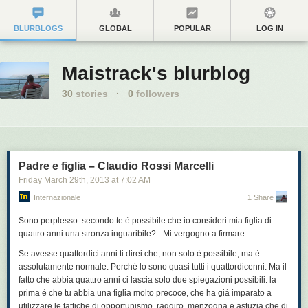
BLURBLOGS
GLOBAL
POPULAR
LOG IN
Maistrack's blurblog
30
stories
·
0
followers
Padre e figlia – Claudio Rossi Marcelli
Friday March 29
th
, 2013
at
7:02 AM
Internazionale
1 Share
Sono perplesso: secondo te è possibile che io consideri mia figlia di
quattro anni una stronza inguaribile? –Mi vergogno a firmare
Se avesse quattordici anni ti direi che, non solo è possibile, ma è
assolutamente normale. Perché lo sono quasi tutti i quattordicenni. Ma il
fatto che abbia quattro anni ci lascia solo due spiegazioni possibili: la
prima è che tu abbia una figlia molto precoce, che ha già imparato a
utilizzare le tattiche di opportunismo, raggiro, menzogna e astuzia che di